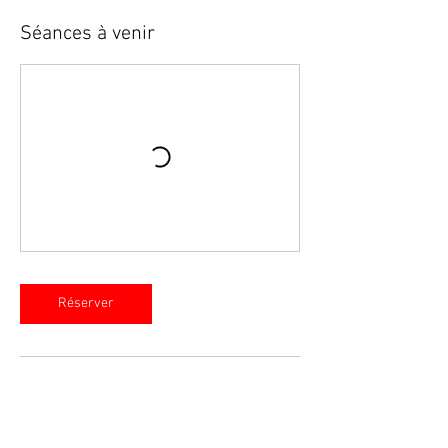
Séances à venir
Réserver
Coordonnées
1295 Carré Masson, Terrebonne, QC, Canada