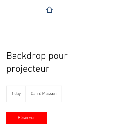
Backdrop pour
projecteur
1 day
1
Carré Masson
d
a
Réserver