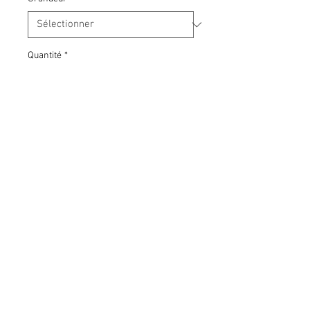
Quantité
*
SVP Prévoir environ 1-2 semaines avant
de recevoir votre échantillon. Nous vous
aviserons lorsque celle-ci sera prête à
être récupérée au marketing. Merci
Commandez
© 2021 par Nicola
Bayard & Laurence