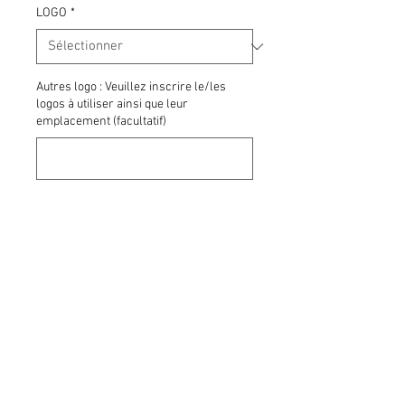
LOGO
*
Autres logo : Veuillez inscrire le/les
logos à utiliser ainsi que leur
emplacement (facultatif)
0/500
Quantité
*
SVP Prévoir environ 4 semaines avant
de recevoir votre commande. Nous vous
aviserons lorsque celle-ci sera prête à
être récupérée au marketing. Merci
Commandez